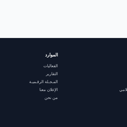
الموارد
الفعاليات
التقارير
المـجـلة الرقـميـة
لامي
الإعلان معنا
من نحن