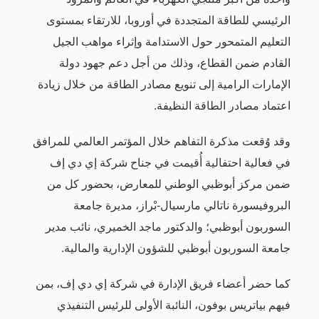
الرئيسي للطاقة المتجددة في أوروبا، للارتقاء بمستوى
التعليم المتمحور حول الاستدامة وإثراء مواهب الجيل
القادم ضمن القطاع، وذلك من أجل دعم جهود دولة
الإمارات الرامية إلى تنويع مصادر الطاقة من خلال زيادة
اعتماد مصادر الطاقة النظيفة.
وقد وُقعت مذكرة التفاهم خلال المؤتمر العالمي للمرافق
في فعالية احتفالية أُقيمت في جناح شركة إي دي إف
ضمن مركز أبوظبي الوطني للمعارض، بحضور كل من
البروفيسورة ناتالي مارسيال
-
بْراز، مديرة جامعة
السوربون أبوظبي؛ والدكتور ماجد الخميري، نائب مدير
جامعة السوربون أبوظبي للشؤون الإدارية والمالية.
كما حضر أعضاء فريق الإدارة في شركة إي دي إف، بمن
فيهم بياتريس بوفون، النائبة الأولى للرئيس التنفيذي