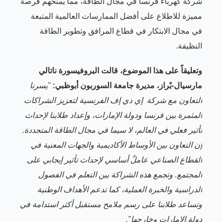
شركة كهرباء فرنسا في مجال الطاقة، مما يمنحهم فرصة
مميزة للاطلاع على أفضل الممارسات العالمية المتبعة
في مجال الابتكار في قطاع المرافق وتطوير الطاقة
النظيفة.
وتعليقاً على هذا الموضوع، قالت البروفيسورة ناتالي
مارسيال
-
بْراز، مديرة جامعة السوربون أبوظبي:
"يسرنا
التعاون مع شركة
إي دي إف الفرنسية لتعزيز الشراكات
المثمرة بين فرنسا ودولة الإمارات، وإعداد طلابنا لإحداث
تأثير فعلي في
العالم، لا سيما في
مجال الطاقة المتجددة.
إن التعاون بين الأوساط الأكاديمية والجهات المعنية في
القطاع الصناعي عاملٌ أساسي لإحداث تأثير إيجابي على
المجتمع. وتجمع هذه الشراكة بين التعلم في الفصول
الدراسية وال
خبرة
العملية، كما تدعم الأهداف الوطنية
وتساعد طلابنا على رسم ملامح مستقبل أكثر استدامة في
دولة الإمارات وخارجها".