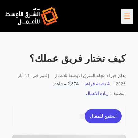
☰
كيف تختار فريق عملك؟
بقلم
خبراء مجلة الشرق الاوسط للاعمال
|
نُشر في:
11 أيار
2026
|
4 دقيقة قراءة
|
2,374
مشاهدة
التصنيف:
ريادة الاعمال
استمع للمقال