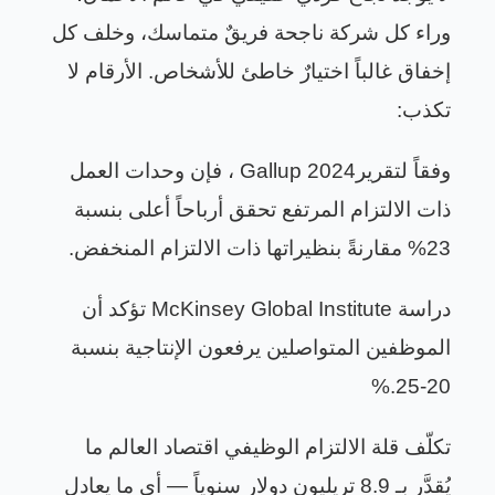
وراء كل شركة ناجحة فريقٌ متماسك، وخلف كل
إخفاق غالباً اختيارٌ خاطئ للأشخاص. الأرقام لا
تكذب
:
وفقاً لتقرير
Gallup 2024
، فإن وحدات العمل
ذات الالتزام المرتفع تحقق أرباحاً أعلى بنسبة
23% مقارنةً بنظيراتها ذات الالتزام المنخفض
.
دراسة
McKinsey Global Institute
تؤكد أن
الموظفين المتواصلين يرفعون الإنتاجية بنسبة
%.
20-25
تكلّف قلة الالتزام الوظيفي اقتصاد العالم ما
يُقدَّر بـ 8.9 تريليون دولار سنوياً — أي ما يعادل