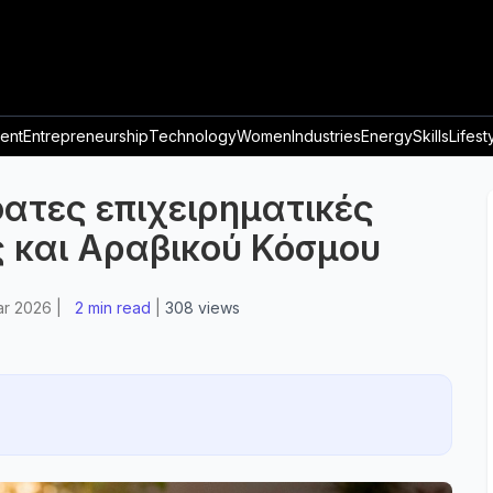
ent
Entrepreneurship
Technology
Women
Industries
Energy
Skills
Lifest
σφατες επιχειρηματικές
 και Αραβικού Κόσμου
ar 2026
|
2 min read
|
308
views