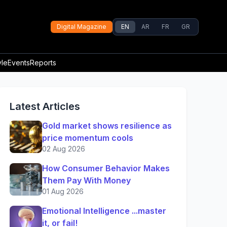
Digital Magazine
EN
AR
FR
GR
yle
Events
Reports
Latest Articles
Gold market shows resilience as
price momentum cools
02 Aug 2026
How Consumer Behavior Makes
Them Pay With Money
01 Aug 2026
Emotional Intelligence ...master
it, or fail!