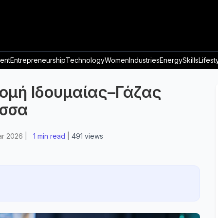
ent
Entrepreneurship
Technology
Women
Industries
Energy
Skills
Lifest
ρομή Ιδουμαίας–Γάζας
ασσα
ar 2026
|
1 min read
|
491
views