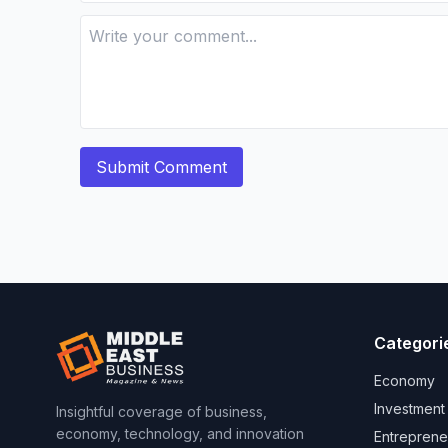
Categori
Economy
Investment
Insightful coverage of business,
economy, technology, and innovation
Entreprene