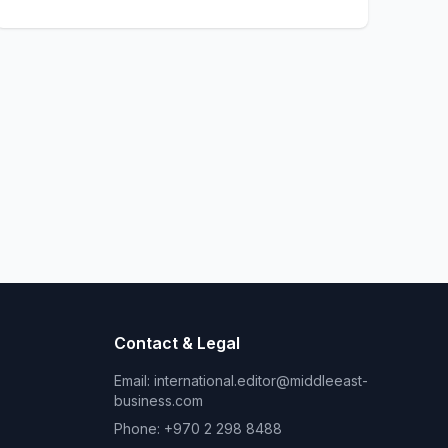
Contact & Legal
Email:
international.editor@middleeast-
business.com
Phone: +970 2 298 8488