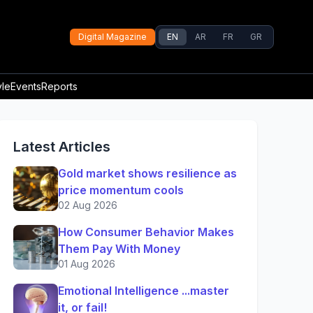
Digital Magazine
EN
AR
FR
GR
yle
Events
Reports
Latest Articles
Gold market shows resilience as
price momentum cools
02 Aug 2026
How Consumer Behavior Makes
Them Pay With Money
01 Aug 2026
Emotional Intelligence ...master
it, or fail!