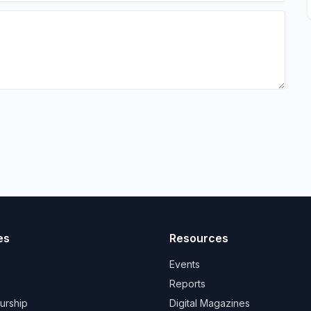
es
Resources
Events
Reports
urship
Digital Magazines