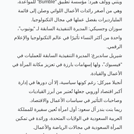
ويتني وولف هيرد: مؤسسة تطبيق “Bumble” للمواعدة،
وهي من أصغر رائدات الأعمال اللواتي وصلن إلى قائمة
المليارديرات بفضل عملها في مجال التكنولوجيا.
سوزان وجسيكي: المديرة التنفيذية السابقة لـ “يوتيوب”،
واحدة من أكثر النساء تأثيرًا في عالم التكنولوجيا والإعلام
الرقمي.
شيريل ساندبرغ: المديرة التنفيذية السابقة للعمليات في
“فيسبوك”، ولها إسهامات بارزة في تعزيز مكانة المرأة في
الأعمال والقيادة.
أنجيلا ميركل: رغم كونها سياسية، إلا أن دورها في إدارة
أكبر اقتصاد أوروبي جعلها تُعتبر من أبرز القياديات
وصاحبات التأثير في سياسات الأعمال والاقتصاد.
ريما بنت بندر آل سعود: أول امرأة تُعين سفيرة للمملكة
العربية السعودية في الولايات المتحدة، ورائدة في تمكين
المرأة السعودية في مجالات الرياضة والأعمال.