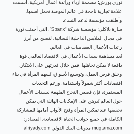
توري بورش: مصممة أزياء ورائدة أعمال أمريكية، أسست
علامة تجارية ناجحة في عالم الموضة تحمل اسمها،
وأطلقت مؤسسة لدعم النساء.
سارة بلاكلي: مؤسسة شركة “Spanx”، التي أحدثت ثورة
في مجال الملابس الداخلية النسائية، لتصبح من أبرز
رائدات الأعمال العصاميات في العالم.
تُعد مساهمة سيدات الأعمال في الاقتصاد العالمي قوة
دافعة لا يمكن تجاهلها. فمن خلال قدرتهن على الابتكار،
وخلق فرص العمل، وتوسيع الأسواق، تُسهم المرأة في بناء
اقتصادات أكثر شمولاً واستدامة. ورغم التحديات
المستمرة، فإن قصص النجاح الملهمة لسيدات الأعمال
حول العالم تُبرهن على الإمكانات الهائلة التي يمكن
تحقيقها عند تمكين المرأة وفتح الأبواب أمامها للمشاركة
الكاملة في جميع جوانب الحياة الاقتصادية. المصادر:
mugtama.com
مدونات البنك الدولي
alriyady.com