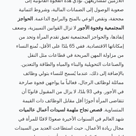
اللازمين لمشاريعهن. تؤدي هذه الفجوة القانونية إلى
صعوبة الوصول إلى الضمانات المالية، وشروط ائتمانية
مجحفة، ونقص الوعي بالمنح والبرامج الداعمة.
الحواجز
المجتمعية وفجوة الأجور
لا تزال القوانين التمييزية، وضعف
إنفاذها، والحواجز المجتمعية تعيق تقدم المرأة وتحد من
إمكاناتها الاقتصادية. ففي 65 بلدًا على الأقل، تُمنع النساء
من مزاولة المهن المربحة في قطاعات مثل النقل
والصناعات التحويلية والبناء والمياه والطاقة والتعدين.
بالإضافة إلى ذلك، عندما يُسمح للنساء بتولي وظائف
مماثلة لوظائف الرجال، فغالباً ما يواجهن فجوة صارخة
في الأجور. وفي 93 بلدًا، لا يزال من المقبول قانونًا أن
تتقاضى المرأة أجورًا أقل مقابل الوظائف ذات القيمة
المتساوية.
قصص نجاح ملهمة لسيدات أعمال عالميات
شهد العالم في السنوات الأخيرة صعودًا لافتًا للمرأة في
مجال ريادة الأعمال، حيث استطاعت العديد من السيدات