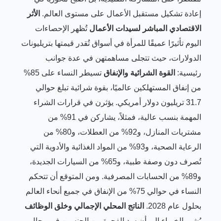
إعادة تشكيل مستقبل الأعمال على مستوى العالم.
الأثر
الاقتصادي المباشر لسيدات الأعمال
تُظهر الإحصاءات
اليوم تأثيرًا عميقًا للمرأة في أسواق تُقدر قيمتها بتريليونات
الدولارات، حيث تتجلى مساهمتهن في عدة جوانب
رئيسية:
القوة الشرائية والإنفاق
تسيطر النساء على 85%
من إنفاق المستهلكين عالميًا، بقوة شرائية تبلغ حوالي
31.7 تريليون دولار أمريكي. يؤثرن في قرارات الشراء
المهمة بنسب عالية، فمثلاً، يشاركن في 91% من
مشتريات المنازل، و92% من العطلات، و80% من
الرعاية الصحية، و93% من المواد الغذائية والأدوية التي
تُصرف دون وصفة طبية، و65% من السيارات الجديدة،
و89% من الحسابات المصرفية. ومن المتوقع أن تتحكم
النساء في حوالي 75% من الإنفاق في جميع أنحاء العالم
بحلول عام 2028.
الناتج المحلي الإجمالي وخلق الوظائف
يُشير الخبراء إلى أن سد الفجوة بين الجنسين في مجال