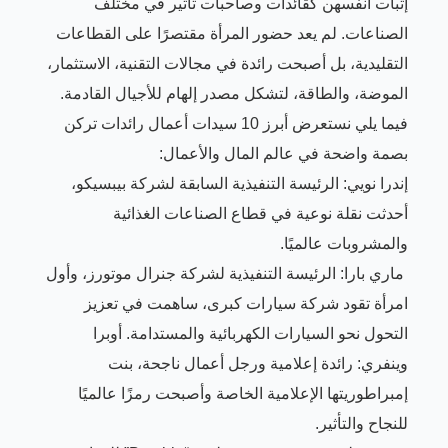
إثبات أنفسهن كقائدات وصاحبات تأثير في مختلف
الصناعات. لم يعد حضور المرأة مقتصرًا على القطاعات
التقليدية، بل أصبحت رائدة في مجالات التقنية، الاستثمار،
الموضة، والطاقة، لتشكل مصدر إلهام للأجيال القادمة.
فيما يلي نستعرض أبرز 10 سيدات أعمال رائدات تركن
بصمة واضحة في عالم المال والأعمال:
إندرا نويي: الرئيسة التنفيذية السابقة لشركة بيبسيكو،
أحدثت نقلة نوعية في قطاع الصناعات الغذائية
والمشروبات عالميًا.
ماري بارا: الرئيسة التنفيذية لشركة جنرال موتورز، وأول
امرأة تقود شركة سيارات كبرى، ساهمت في تعزيز
التحول نحو السيارات الكهربائية والمستدامة. أوبرا
وينفري: رائدة إعلامية ورجل أعمال ناجحة، بنت
إمبراطوريتها الإعلامية الخاصة وأصبحت رمزًا عالميًا
للنجاح والتأثير.