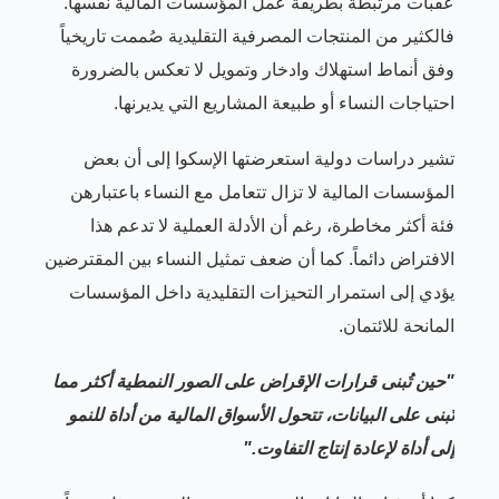
عقبات مرتبطة بطريقة عمل المؤسسات المالية نفسها.
فالكثير من المنتجات المصرفية التقليدية صُممت تاريخياً
وفق أنماط استهلاك وادخار وتمويل لا تعكس بالضرورة
احتياجات النساء أو طبيعة المشاريع التي يديرنها.
تشير دراسات دولية استعرضتها الإسكوا إلى أن بعض
المؤسسات المالية لا تزال تتعامل مع النساء باعتبارهن
فئة أكثر مخاطرة، رغم أن الأدلة العملية لا تدعم هذا
الافتراض دائماً. كما أن ضعف تمثيل النساء بين المقترضين
يؤدي إلى استمرار التحيزات التقليدية داخل المؤسسات
المانحة للائتمان.
"حين تُبنى قرارات الإقراض على الصور النمطية أكثر مما
تُبنى على البيانات، تتحول الأسواق المالية من أداة للنمو
إلى أداة لإعادة إنتاج التفاوت."